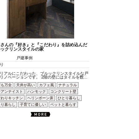
くさんの『好き』と『こだわり』を詰め込んだ
ルックリンスタイルの家
戸建事例
り
リアルにこだわった、ブルックリンスタイルな戸
リノベーションです。 2階の壁にはタイルを数...
震も万全
天井が高い
カフェ風
ナチュラル
ジアンテイスト
ハンモック
コンクリート壁
だわりキッチン
ヘリンボーン床
ひとり暮らし
たり暮らし
子育てに優しい
ペットと暮らす