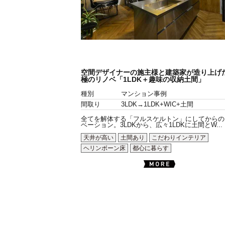
空間デザイナーの施主様と建築家が造り上げ
極のリノベ「1LDK＋趣味の収納土間」
種別
マンション事例
間取り
3LDK→1LDK+WIC+土間
全てを解体する「フルスケルトン」にしてからの
ベーション。3LDKから、広々1LDKに土間とW...
天井が高い
土間あり
こだわりインテリア
ヘリンボーン床
都心に暮らす