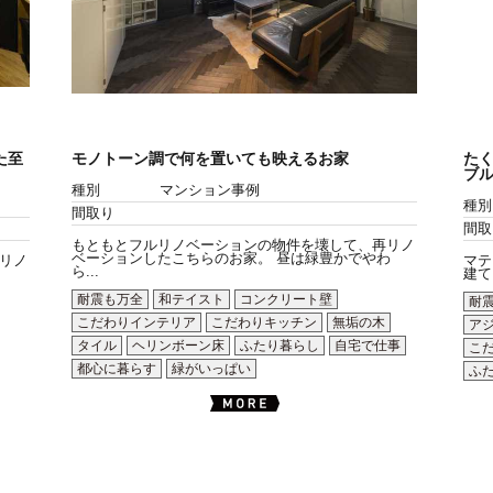
た至
モノトーン調で何を置いても映えるお家
た
ブ
種別
マンション事例
種別
間取り
間取
もともとフルリノベーションの物件を壊して、再リノ
ベーションしたこちらのお家。 昼は緑豊かでやわ
リノ
マテ
ら...
建て
耐震も万全
和テイスト
コンクリート壁
耐
こだわりインテリア
こだわりキッチン
無垢の木
ア
タイル
ヘリンボーン床
ふたり暮らし
自宅で仕事
こ
都心に暮らす
緑がいっぱい
ふ