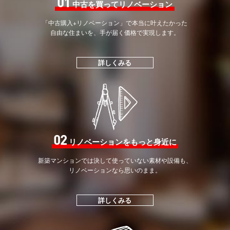
01
中古を買ってリノベーション
「中古購入+リノベーション」で
本当に叶えたかった
自由な住まいを、手が届く価格で
実現します。
詳しくみる
02
リノベーションをもっと身近に
新築マンションでは決して
使っていない素材や設備も、
リノベーションなら思いのまま。
詳しくみる