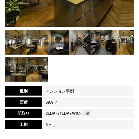
種別
マンション事例
面積
69.9㎡
間取り
3LDK→1LDK+WIC+土間
工期
3ヶ月