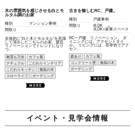
木の雰囲気を感じさせる白とモ
古きを愉しむRC、戸建。
ルタル調のお家
種別
戸建事例
種別
マンション事例
間取り
4LDK →
3LDK+家事スペース
間取り
RC一戸建 リノベーション。 ダ
全体的に”白と木とモルタル”を意識
イニングには、アクセントタイ
して演出したこちらのお家。最近
ル。 リビングには、若草色でアク
リノベーションでトレンドになり
セン...
つ...
庭あり
カフェ風
耐震も万全
カフェ風
コンクリート壁
無垢の木
ナチュラル
こだわりインテリア
ガーデニング
こだわりキッチン
無垢の木
スローライフ
ガーデニング
イベント・見学会情報